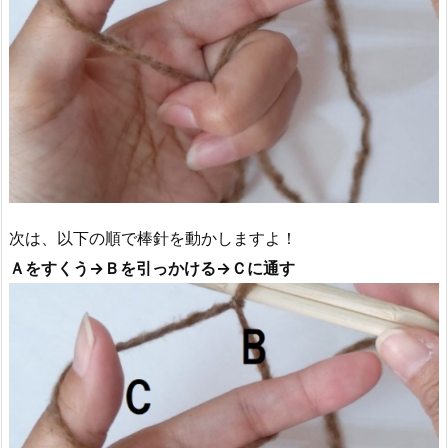
次は、以下の順で棒針を動かしますよ！
Ａをすくう→Ｂを引っかける→Ｃに通す