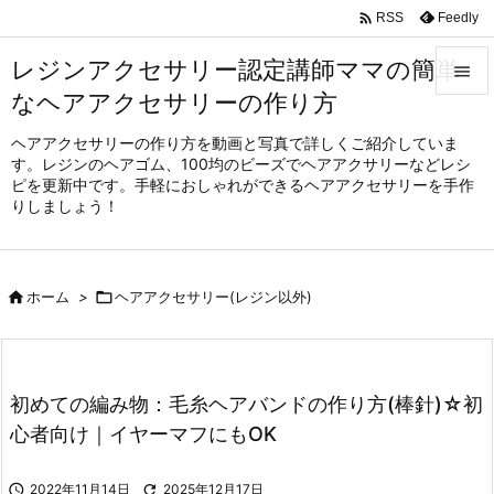

Feedly
RSS
レジンアクセサリー認定講師ママの簡単

なヘアアクセサリーの作り方

メニュ
ヘアアクセサリーの作り方を動画と写真で詳しくご紹介していま
す。レジンのヘアゴム、100均のビーズでヘアアクサリーなどレシ

ピを更新中です。手軽におしゃれができるヘアアクセサリーを手作
サイド
りしましょう！

前へ


ホーム
>

ヘアアクセサリー(レジン以外)
次へ

検索
初めての編み物：毛糸ヘアバンドの作り方(棒針)☆初
心者向け｜イヤーマフにもOK

2022年11月14日

2025年12月17日