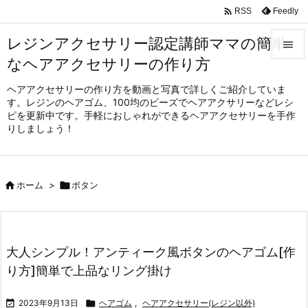

Feedly
RSS
レジンアクセサリー認定講師ママの簡単

なヘアアクセサリーの作り方

メニュ
ヘアアクセサリーの作り方を動画と写真で詳しくご紹介していま
す。レジンのヘアゴム、100均のビーズでヘアアクサリーなどレシ

ピを更新中です。手軽におしゃれができるヘアアクセサリーを手作
サイド
りしましょう！

前へ


ホーム
>

ボタン
次へ

検索
大人シンプル！アンティーク風ボタンのヘアゴム[作
り方]簡単で上品なリング掛け

2023年9月13日

ヘアゴム
,
ヘアアクセサリー(レジン以外)