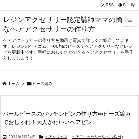

Feedly
RSS
レジンアクセサリー認定講師ママの簡単

なヘアアクセサリーの作り方

メニュ
ヘアアクセサリーの作り方を動画と写真で詳しくご紹介していま
す。レジンのヘアゴム、100均のビーズでヘアアクサリーなどレシ

ピを更新中です。手軽におしゃれができるヘアアクセサリーを手作
サイド
りしましょう！

前へ


ホーム
>

ビーズ編み
次へ

検索
パールビーズのパッチンピンの作り方∞ビーズ編み
でおしゃれ！大人かわいいヘアピン

2024年5月24日

ヘアクリップ
,
ヘアアクセサリー(レジン以外)