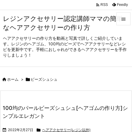

Feedly
RSS
レジンアクセサリー認定講師ママの簡単

なヘアアクセサリーの作り方

メニュ
ヘアアクセサリーの作り方を動画と写真で詳しくご紹介していま
す。レジンのヘアゴム、100均のビーズでヘアアクサリーなどレシ

ピを更新中です。手軽におしゃれができるヘアアクセサリーを手作
サイド
りしましょう！

前へ


ホーム
>

ビーズシュシュ
次へ

検索
100均のパールビーズシュシュ[ヘアゴムの作り方]シ
ンプルエレガント

2022年2月27日

ヘアアクセサリー(レジン以外)