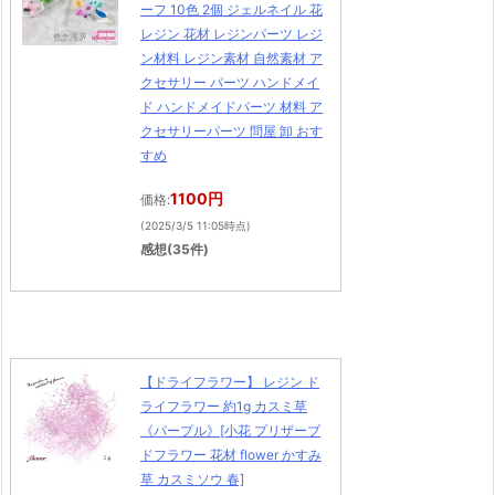
ーフ 10色 2個 ジェルネイル 花
レジン 花材 レジンパーツ レジ
ン材料 レジン素材 自然素材 ア
クセサリー パーツ ハンドメイ
ド ハンドメイドパーツ 材料 ア
クセサリーパーツ 問屋 卸 おす
すめ
1100円
価格:
(2025/3/5 11:05時点)
感想(35件)
【ドライフラワー】 レジン ド
ライフラワー 約1g カスミ草
《パープル》[小花 プリザーブ
ドフラワー 花材 flower かすみ
草 カスミソウ 春]