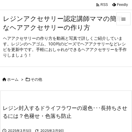

Feedly
RSS
レジンアクセサリー認定講師ママの簡単

なヘアアクセサリーの作り方

メニュ
ヘアアクセサリーの作り方を動画と写真で詳しくご紹介していま
す。レジンのヘアゴム、100均のビーズでヘアアクサリーなどレシ

ピを更新中です。手軽におしゃれができるヘアアクセサリーを手作
サイド
りしましょう！

前へ


ホーム
>

その他
次へ

検索
レジン封入するドライフラワーの退色･･･長持ちさせ
るには？色褪せ・色落ち防止

2025年3月5日

2025年3月9日