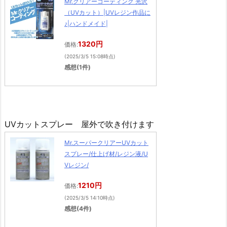
Mr.クリアーコーティング 光沢
（UVカット）|UVレジン作品に
♪|ハンドメイド|
1320円
価格:
(2025/3/5 15:08時点)
感想(1件)
UVカットスプレー 屋外で吹き付けます
Mr.スーパークリアーUVカット
スプレー/仕上げ材/レジン液/U
Vレジン/
1210円
価格:
(2025/3/5 14:10時点)
感想(4件)