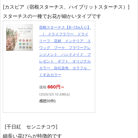
[カスピア（宿根スターチス、ハイブリットスターチス）]
スターチスの一種でお花が細かいタイプです
宿根スターチス【8~13g入り】
/ ドライフラワー ドライ
リーフ 花材 インテリア ス
ワッグ ブーケ フラワーアレ
ンジメント ハンドメイド プ
レゼント ギフト オリジナル
カラー 自社染色 カラフル
くすみカラー
660円～
価格:
(2025/3/5 10:33時点)
感想(0件)
[千日紅 センニチコウ]
細長い花びらが特徴的です