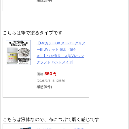
感想(2件)
こちらは筆で塗るタイプです
【Mr.カラーGX スーパークリア
ーIII UVカット 光沢（筆付
き）】つや有りニス|UVレジン
クラフト|ハンドメイド|
550円
価格:
(2025/3/5 15:12時点)
感想(5件)
こちらは液体なので、布につけて磨く感じです