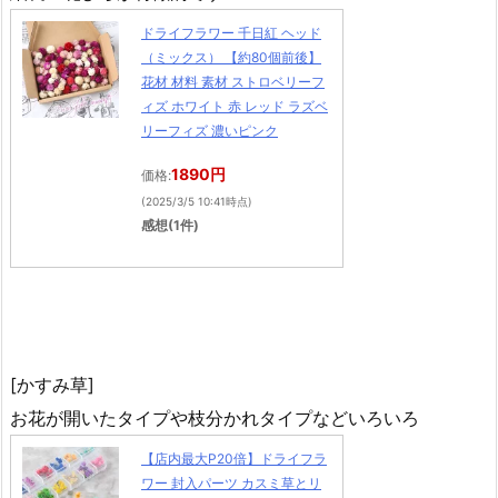
ドライフラワー 千日紅 ヘッド
（ミックス） 【約80個前後】
花材 材料 素材 ストロベリーフ
ィズ ホワイト 赤 レッド ラズベ
リーフィズ 濃いピンク
1890円
価格:
(2025/3/5 10:41時点)
感想(1件)
[かすみ草]
お花が開いたタイプや枝分かれタイプなどいろいろ
【店内最大P20倍】ドライフラ
ワー 封入パーツ カスミ草とリ