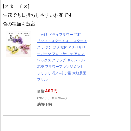
[スターチス]
生花でも日持ちしやすいお花です
色の種類も豊富
小分け ドライフラワー 花材
『ソフトスターチス』 スターチ
ス レジン 封入素材 アクセサリ
ーパーツ アロマサシェ アロマ
ワックス スワッグ キャンドル
花束 フラワーアレンジメント
フリフリ 花 小花 少量 大地農園
フリル
400円
価格:
(2025/3/5 08:09時点)
感想(1件)