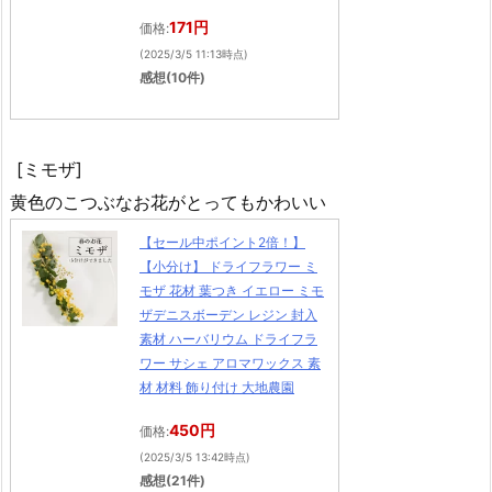
171円
価格:
(2025/3/5 11:13時点)
感想(10件)
[ミモザ]
黄色のこつぶなお花がとってもかわいい
【セール中ポイント2倍！】
【小分け】 ドライフラワー ミ
モザ 花材 葉つき イエロー ミモ
ザデニスボーデン レジン 封入
素材 ハーバリウム ドライフラ
ワー サシェ アロマワックス 素
材 材料 飾り付け 大地農園
450円
価格:
(2025/3/5 13:42時点)
感想(21件)